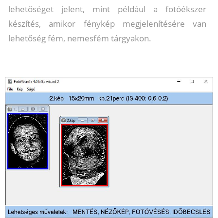
lehetőséget jelent, mint például a fotóékszer
készítés, amikor fénykép megjelenítésére van
lehetőség fém, nemesfém tárgyakon.