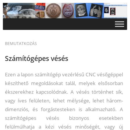
BEMUTATKOZÁS
Számítógépes vésés
Ezen a lapon számítógép vezérlésű CNC vésőgéppel
készíthető megoldásokat talál, melyek elsősorban
ékszerekhez kapcsolódnak. A vésés történhet sík,
vagy íves felületen, lehet mélysége, lehet három-
dimenziós, és forgástesteken is alkalmazható. A
számítógépes vésés bizonyos esetekben
felülmúlhatja a kézi vésés minőségét, vagy új