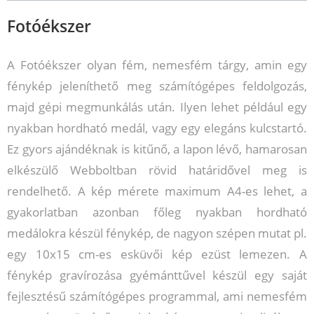
Fotóékszer
A Fotóékszer olyan fém, nemesfém tárgy, amin egy
fénykép jeleníthető meg számítógépes feldolgozás,
majd gépi megmunkálás után. Ilyen lehet például egy
nyakban hordható medál, vagy egy elegáns kulcstartó.
Ez gyors ajándéknak is kitűnő, a lapon lévő, hamarosan
elkészülő Webboltban rövid határidővel meg is
rendelhető. A kép mérete maximum A4-es lehet, a
gyakorlatban azonban főleg nyakban hordható
medálokra készül fénykép, de nagyon szépen mutat pl.
egy 10x15 cm-es esküvői kép ezüst lemezen. A
fénykép gravírozása gyémánttűvel készül egy saját
fejlesztésű számítógépes programmal, ami nemesfém