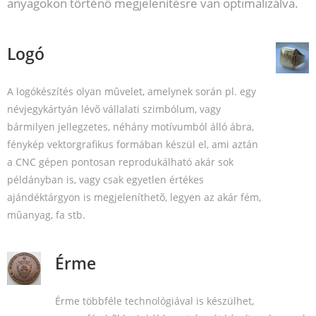
anyagokon történő megjelenítésre van optimalizálva.
Logó
A logókészítés olyan mûvelet, amelynek során pl. egy
névjegykártyán lévõ vállalati szimbólum, vagy
bármilyen jellegzetes, néhány motívumból álló ábra,
fénykép vektorgrafikus formában készül el, ami aztán
a CNC gépen pontosan reprodukálható akár sok
példányban is, vagy csak egyetlen értékes
ajándéktárgyon is megjeleníthetõ, legyen az akár fém,
mûanyag, fa stb.
Érme
Érme többféle technológiával is készülhet,