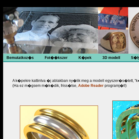
Bemutatkoz�s
Fot��kszer
K�pek
3D modell
S�l
A k�pekre kattintva �j ablakban ny�lik meg a modell egyszer�s�tett, "
(Ha ez m�gsem m�k�dik, friss�tse,
Adobe Reader
programj�t!)