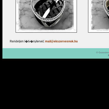
Rendeljen l�tv�nytervet:
mail@ekszervesnok.hu
© Gravotren