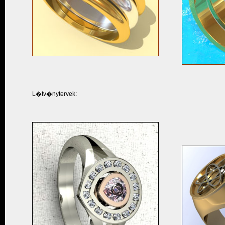
L�tv�nytervek: