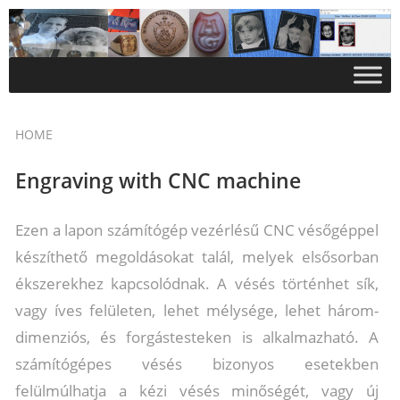
HOME
Engraving with CNC machine
Ezen a lapon számítógép vezérlésű CNC vésőgéppel
készíthető megoldásokat talál, melyek elsősorban
ékszerekhez kapcsolódnak. A vésés történhet sík,
vagy íves felületen, lehet mélysége, lehet három-
dimenziós, és forgástesteken is alkalmazható. A
számítógépes vésés bizonyos esetekben
felülmúlhatja a kézi vésés minőségét, vagy új