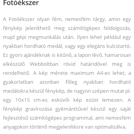
Fotóékszer
A Fotóékszer olyan fém, nemesfém tárgy, amin egy
fénykép jeleníthető meg számítógépes feldolgozás,
majd gépi megmunkálás után. Ilyen lehet például egy
nyakban hordható medál, vagy egy elegáns kulcstartó.
Ez gyors ajándéknak is kitűnő, a lapon lévő, hamarosan
elkészülő Webboltban rövid határidővel meg is
rendelhető. A kép mérete maximum A4-es lehet, a
gyakorlatban azonban főleg nyakban hordható
medálokra készül fénykép, de nagyon szépen mutat pl.
egy 10x15 cm-es esküvői kép ezüst lemezen. A
fénykép gravírozása gyémánttűvel készül egy saját
fejlesztésű számítógépes programmal, ami nemesfém
anyagokon történő megjelenítésre van optimalizálva.