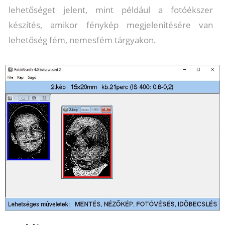
lehetőséget jelent, mint például a fotóékszer
készítés, amikor fénykép megjelenítésére van
lehetőség fém, nemesfém tárgyakon.